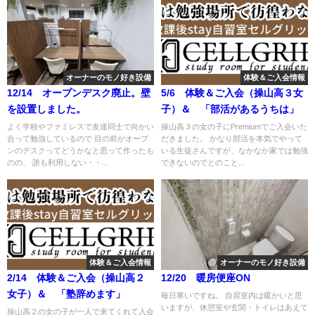
オーナーのモノ好き設備
体験＆ご入会情報
12/14 オープンデスク廃止。壁
5/6 体験＆ご入会（操山高３女
を設置しました。
子）＆ 「部活があるうちは」
よく学校やファミレスで友達同士で向かい
操山高３の女の子にPremiumでご入会いた
合って勉強しているので 目の前がオープ
だきました。 かなり部活を本気でやって
ンのデスクってどうかなと思って作ったも
いる生徒さんですが、なかなか家では勉強
のの、 誰も利用しない・・...
できないのでとのこと...
体験＆ご入会情報
オーナーのモノ好き設備
2/14 体験＆ご入会（操山高２
12/20 暖房便座ON
女子）＆ 「塾辞めます」
毎日寒いですね。 自習室内は暖かいと思
いますが、休憩室や玄関・トイレはあえて
操山高２の女の子が一人で来てくれて入会