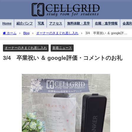
Home
紹介パンフ
写真
アクセス
無料体験・見学
在籍・進学情報
会員
ホーム
Blog
オーナーのきまぐれ差し入れ
3/4 卒業祝い ＆ google評
価・コメントのお礼
オーナーのきまぐれ差し入れ
新着ニュース
3/4 卒業祝い ＆ google評価・コメントのお礼