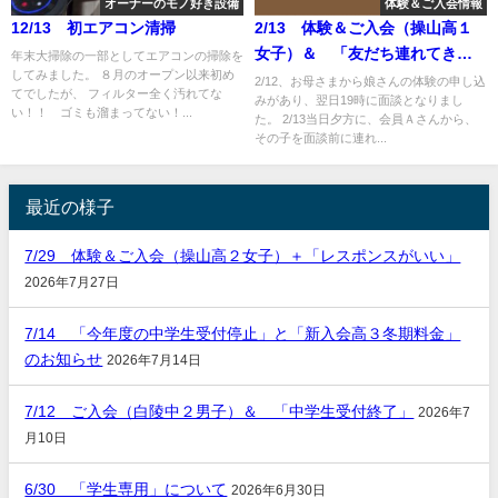
オーナーのモノ好き設備
体験＆ご入会情報
12/13 初エアコン清掃
2/13 体験＆ご入会（操山高１
女子）＆ 「友だち連れてき
年末大掃除の一部としてエアコンの掃除を
してみました。 ８月のオープン以来初め
た」
2/12、お母さまから娘さんの体験の申し込
てでしたが、 フィルター全く汚れてな
みがあり、翌日19時に面談となりまし
い！！ ゴミも溜まってない！...
た。 2/13当日夕方に、会員Ａさんから、
その子を面談前に連れ...
最近の様子
7/29 体験＆ご入会（操山高２女子）＋「レスポンスがいい」
2026年7月27日
7/14 「今年度の中学生受付停止」と「新入会高３冬期料金」
のお知らせ
2026年7月14日
7/12 ご入会（白陵中２男子）＆ 「中学生受付終了」
2026年7
月10日
6/30 「学生専用」について
2026年6月30日