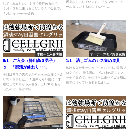
暖房なしにしています。 アタマ使ってク
してくれました。 ３月で塾辞めるので、
ールダウンするのにひんやり...
２月・３月は来れる日だけＤＡＹ会員で、
４月からpremium会員...
体験＆ご入会情報
オーナーのモノ好き設備
6/1 ご入会（操山高３男子）
1/1 消しゴムのカス集め道具
＆ 「部活が終わり･･･」
体験＆入会ラッシュで、久しぶりの設備ブ
ログです。 帰る際に、机の上の消しカス
今日は高３の男の子がPremium会員に入会
を手で集めて、手のひらに乗せてゴミ箱に
してくれました。 １週間くらい前に「体
捨てに行っている姿を見まし...
験なしで６月から入会を」とLINEをもら
ったので、誰かの紹...