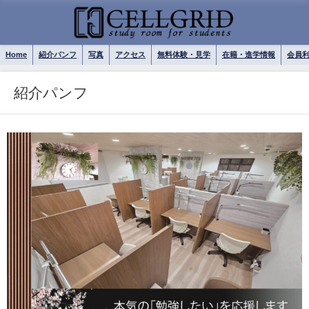
Home
紹介パンフ
写真
アクセス
無料体験・見学
在籍・進学情報
会員
紹介パンフ