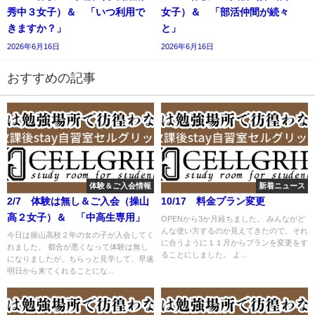
秀中３女子）＆ 「いつ利用で
女子）＆ 「部活仲間が続々
きますか？」
と」
2026年6月16日
2026年6月16日
おすすめの記事
体験＆ご入会情報
新着ニュース
2/7 体験は無し＆ご入会（操山
10/17 料金プラン変更
高２女子）＆ 「中高生専用」
OPENから3か月経ちました。 みんながど
んな使い方するのか見えてきたので、それ
今日は操山高校２年の女の子が入会してく
に合うように１１月からプランを変更をす
れました。 都合が悪くなって体験は無し
ることにしました。 よ...
になりましたが、ちらっと見学して、早速
明日から来てくれることにな...