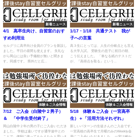
新着ニュース
新着ニュース
4/1 高卒生向け、自習室のおす
1/17・1/18 共通テスト 我が
すめ利用法
子への言葉
セルグリに高卒向け会員のプランを新設し
高３生にとっては、人生の分岐点とも言え
ました。平日の昼間も使えます。 失礼な
る大学入試。 受験生の息子に初日の朝、
がら岡山には良い予備校が無いと聞きま
こう伝えました。 「単なる紙のテストだ
す。同感です。 県外だと広...
が、『高得点を取る』という...
体験＆ご入会情報
体験＆ご入会情報
7/12 ご入会（白陵中２男子）
5/18 体験＆ご入会（一宮高卒
＆ 「中学生受付終了」
生）＋「活用方法それぞれ」
岡山白陵中２年の男の子にご入会いただき
新しいパターンの生徒さんのご入会です。
ました。 学校は遠いですが通学途中との
一宮高校の高卒生で月曜のみのWeekly会
ことで、便利に使ってもらえたらと思いま
員にご入会いただきました。 一宮は確か