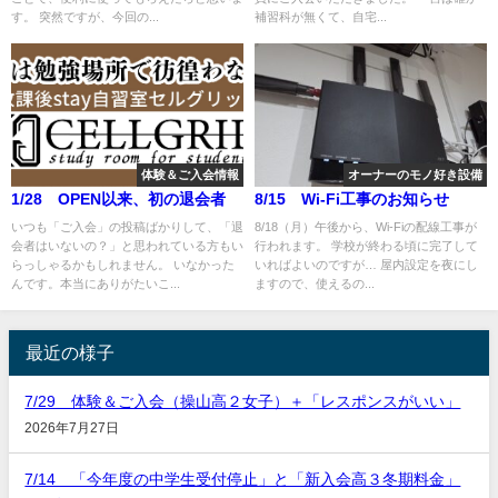
す。 突然ですが、今回の...
補習科が無くて、自宅...
体験＆ご入会情報
オーナーのモノ好き設備
1/28 OPEN以来、初の退会者
8/15 Wi-Fi工事のお知らせ
いつも「ご入会」の投稿ばかりして、「退
8/18（月）午後から、Wi-Fiの配線工事が
会者はいないの？」と思われている方もい
行われます。 学校が終わる頃に完了して
らっしゃるかもしれません。 いなかった
いればよいのですが… 屋内設定を夜にし
んです。本当にありがたいこ...
ますので、使えるの...
最近の様子
7/29 体験＆ご入会（操山高２女子）＋「レスポンスがいい」
2026年7月27日
7/14 「今年度の中学生受付停止」と「新入会高３冬期料金」