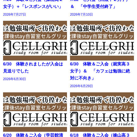
女子）＋「レスポンスがいい」
＆ 「中学生受付終了」
2026年7月27日
2026年7月10日
6/30 体験されましたが入会は
6/30 体験＆ご入会（就実高３
見送りでした
女子）＆ 「カフェは勉強に絶
対に不向き」
2026年6月30日
2026年6月29日
6/20 体験＆ご入会（学芸館清
6/18 体験＆ご入会（操山高３