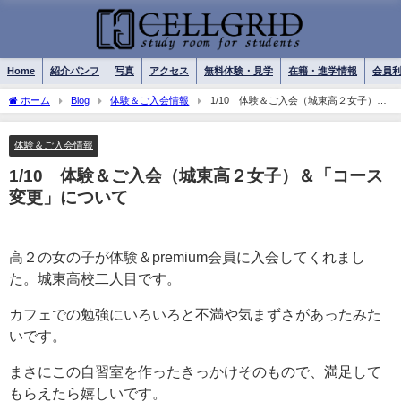
Home
紹介パンフ
写真
アクセス
無料体験・見学
在籍・進学情報
会員
ホーム
Blog
体験＆ご入会情報
1/10 体験＆ご入会（城東高２女子）＆
「コース変更」について
体験＆ご入会情報
1/10 体験＆ご入会（城東高２女子）＆「コース
変更」について
高２の女の子が体験＆premium会員に入会してくれまし
た。城東高校二人目です。
カフェでの勉強にいろいろと不満や気まずさがあったみた
いです。
まさにこの自習室を作ったきっかけそのもので、満足して
もらえたら嬉しいです。